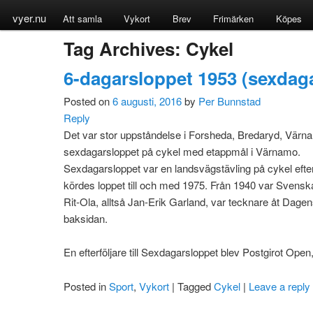
vyer.nu
Att samla
Vykort
Brev
Frimärken
Köpes
Tag Archives:
Cykel
6-dagarsloppet 1953 (sexdag
Posted on
6 augusti, 2016
by
Per Bunnstad
Reply
Det var stor uppståndelse i Forsheda, Bredaryd, Vär
sexdagarsloppet på cykel med etappmål i Värnamo.
Sexdagarsloppet var en landsvägstävling på cykel eft
kördes loppet till och med 1975. Från 1940 var Svens
Rit-Ola, alltså Jan-Erik Garland, var tecknare åt Dage
baksidan.
En efterföljare till Sexdagarsloppet blev Postgirot O
Posted in
Sport
,
Vykort
|
Tagged
Cykel
|
Leave a reply