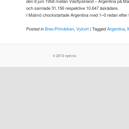
den 8 juni 1958 mellan Västtyskland – Argentina på M
och samlade 31.156 respektive 10.647 åskådare.
I Malmö chockstartade Argentina med 1–0 redan efter 
Posted in
Brev/Frimärken
,
Vykort
|
Tagged
Argentina
,
© 2013 vyer.nu