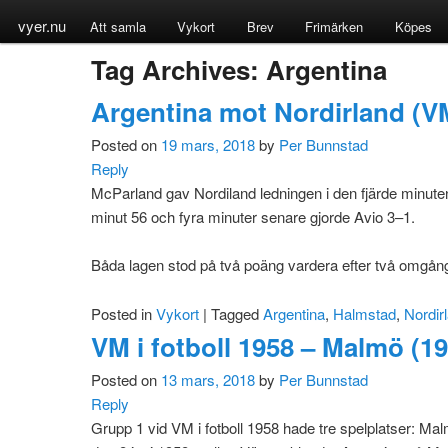
vyer.nu
Att samla
Vykort
Brev
Frimärken
Köpes
Tag Archives:
Argentina
Argentina mot Nordirland (V
Posted on
19 mars, 2018
by
Per Bunnstad
Reply
McParland gav Nordiland ledningen i den fjärde minuten
minut 56 och fyra minuter senare gjorde Avio 3–1.
Båda lagen stod på två poäng vardera efter två omgång
Posted in
Vykort
|
Tagged
Argentina
,
Halmstad
,
Nordir
VM i fotboll 1958 – Malmö (
Posted on
13 mars, 2018
by
Per Bunnstad
Reply
Grupp 1 vid VM i fotboll 1958 hade tre spelplatser: M