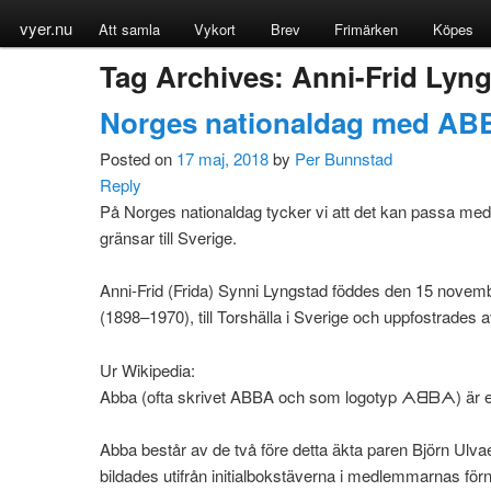
vyer.nu
Att samla
Vykort
Brev
Frimärken
Köpes
Tag Archives:
Anni-Frid Lyn
Norges nationaldag med ABB
Posted on
17 maj, 2018
by
Per Bunnstad
Reply
På Norges nationaldag tycker vi att det kan passa me
gränsar till Sverige.
Anni-Frid (Frida) Synni Lyngstad föddes den 15 novemb
(1898–1970), till Torshälla i Sverige och uppfostrades 
Ur Wikipedia:
Abba (ofta skrivet ABBA och som logotyp ᗅᗺᗷᗅ) är e
Abba består av de två före detta äkta paren Björn Ul
bildades utifrån initialbokstäverna i medlemmarnas fö