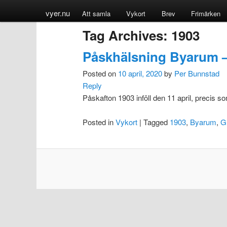
vyer.nu
Att samla
Vykort
Brev
Frimärken
Tag Archives:
1903
Påskhälsning Byarum 
Posted on
10 april, 2020
by
Per Bunnstad
Reply
Påskafton 1903 inföll den 11 april, precis so
Posted in
Vykort
|
Tagged
1903
,
Byarum
,
G