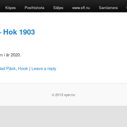
Köpes
Posthistoria
Säljes
www.sff.nu
Samlamera
– Hok 1903
m i år 2020.
lad Påsk
,
Hook
|
Leave a reply
© 2013 vyer.nu