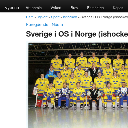
vyer.nu
Att samla
Vykort
Brev
Frimärken
Köpes
Hem
»
Vykort
»
Sport
»
Ishockey
» Sverige i OS i Norge (ishockey
Föregående
|
Nästa
Sverige i OS i Norge (ishocke