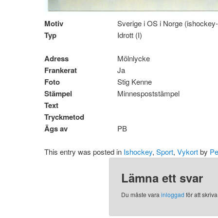
Motiv
Sverige i OS i Norge (ishockey-
Typ
Idrott (I)
Adress
Mölnlycke
Frankerat
Ja
Foto
Stig Kenne
Stämpel
Minnespoststämpel
Text
Tryckmetod
Ägs av
PB
This entry was posted in
Ishockey
,
Sport
,
Vykort
by
Pe
Lämna ett svar
Du måste vara
inloggad
för att skri