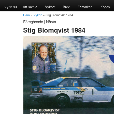
vyer.nu
Att samla
Vykort
Brev
Frimärken
Köpes
Hem
»
Vykort
» Stig Blomqvist 1984
Föregående
|
Nästa
Stig Blomqvist 1984