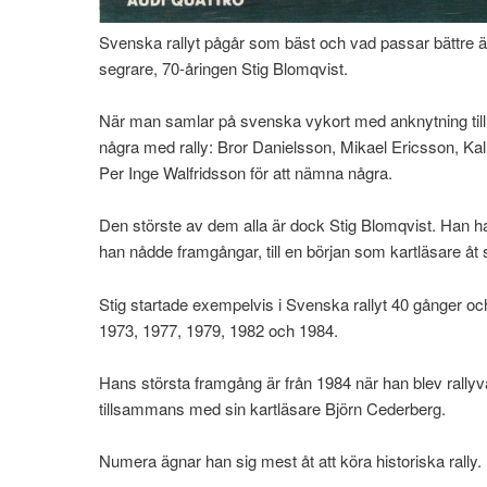
Svenska rallyt pågår som bäst och vad passar bättre än
segrare, 70-åringen Stig Blomqvist.
När man samlar på svenska vykort med anknytning till
några med rally: Bror Danielsson, Mikael Ericsson, Ka
Per Inge Walfridsson för att nämna några.
Den störste av dem alla är dock Stig Blomqvist. Han had
han nådde framgångar, till en början som kartläsare åt 
Stig startade exempelvis i Svenska rallyt 40 gånger och
1973, 1977, 1979, 1982 och 1984.
Hans största framgång är från 1984 när han blev rallyv
tillsammans med sin kartläsare Björn Cederberg.
Numera ägnar han sig mest åt att köra historiska rally.