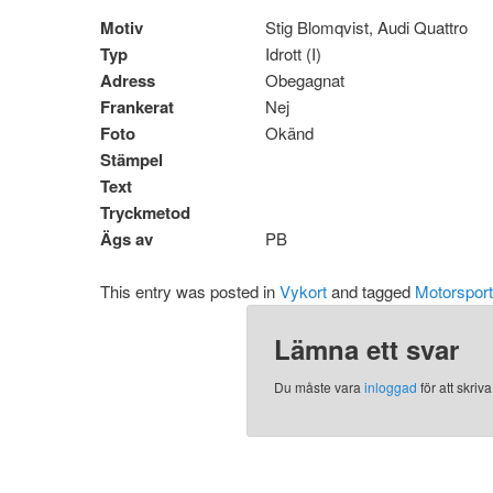
Motiv
Stig Blomqvist, Audi Quattro
Typ
Idrott (I)
Adress
Obegagnat
Frankerat
Nej
Foto
Okänd
Stämpel
Text
Tryckmetod
Ägs av
PB
This entry was posted in
Vykort
and tagged
Motorsport
Lämna ett svar
Du måste vara
inloggad
för att skri