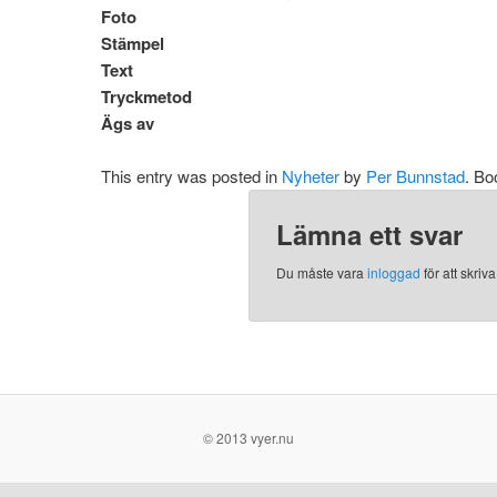
Foto
Stämpel
Text
Tryckmetod
Ägs av
This entry was posted in
Nyheter
by
Per Bunnstad
. B
Lämna ett svar
Du måste vara
inloggad
för att skri
© 2013 vyer.nu