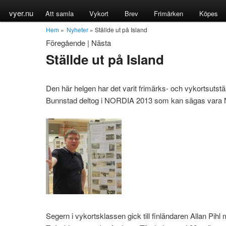
vyer.nu
Att samla
Vykort
Brev
Frimärken
Köpes
Hem
»
Nyheter
» Ställde ut på Island
Föregående
|
Nästa
Ställde ut på Island
Den här helgen har det varit frimärks- och vykortsutst
Bunnstad deltog i NORDIA 2013 som kan sägas vara 
Segern i vykortsklassen gick till finländaren Allan Pihl m