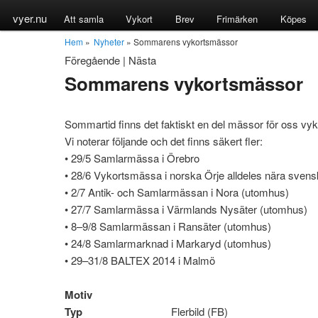
vyer.nu
Att samla
Vykort
Brev
Frimärken
Köpes
Hem
»
Nyheter
» Sommarens vykortsmässor
Föregående
|
Nästa
Sommarens vykortsmässor
Sommartid finns det faktiskt en del mässor för oss vyk
Vi noterar följande och det finns säkert fler:
• 29/5 Samlarmässa i Örebro
• 28/6 Vykortsmässa i norska Örje alldeles nära sven
• 2/7 Antik- och Samlarmässan i Nora (utomhus)
• 27/7 Samlarmässa i Värmlands Nysäter (utomhus)
• 8–9/8 Samlarmässan i Ransäter (utomhus)
• 24/8 Samlarmarknad i Markaryd (utomhus)
• 29–31/8 BALTEX 2014 i Malmö
Motiv
Typ
Flerbild (FB)