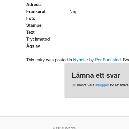
Adress
Frankerat
Nej
Foto
Stämpel
Text
Tryckmetod
Ägs av
This entry was posted in
Nyheter
by
Per Bunnstad
. B
Lämna ett svar
Du måste vara
inloggad
för att skri
© 2013 vyer.nu