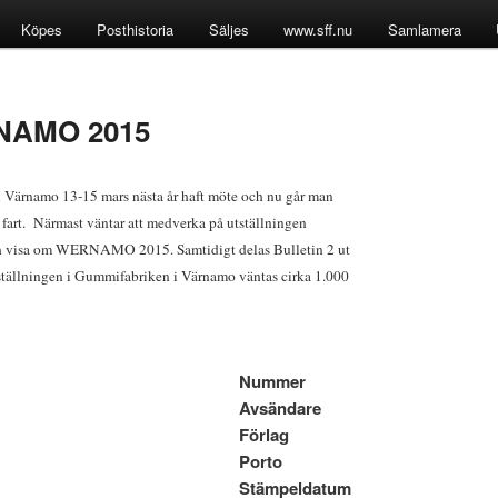
Köpes
Posthistoria
Säljes
www.sff.nu
Samlamera
RNAMO 2015
ärnamo 13-15 mars nästa år haft möte och nu går man
l fart. Närmast vä
nt
ar att medverka på utställningen
h visa om WERNAMO 2015. Samtidigt delas Bulletin 2 ut
utställningen i Gummifabriken i Värnamo väntas cirka 1.000
Nummer
Avsändare
Förlag
Porto
Stämpeldatum