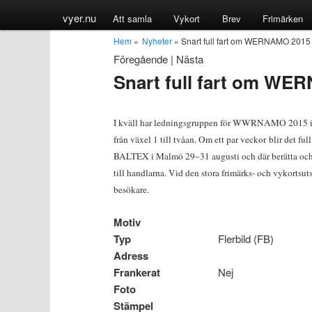
vyer.nu
Att samla
Vykort
Brev
Frimärken
Hem
»
Nyheter
» Snart full fart om WERNAMO 2015
Föregående
|
Nästa
Snart full fart om WE
I kväll har ledningsgruppen för WWRNAMO 2015 i V
från växel 1 till tvåan. Om ett par veckor blir det ful
BALTEX i Malmö 29–31 augusti och där berätta oc
till handlarna. Vid den stora frimärks- och vykorts
besökare.
Motiv
Typ
Flerbild (FB)
Adress
Frankerat
Nej
Foto
Stämpel