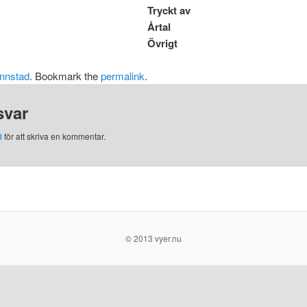
Tryckt av
Årtal
Övrigt
nnstad
. Bookmark the
permalink
.
svar
d
för att skriva en kommentar.
© 2013 vyer.nu