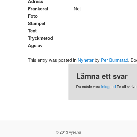
Adress
Frankerat
Nej
Foto
Stämpel
Text
Tryckmetod
Ägs av
This entry was posted in
Nyheter
by
Per Bunnstad
. B
Lämna ett svar
Du måste vara
inloggad
för att skri
© 2013 vyer.nu