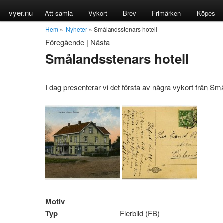
vyer.nu
Att samla
Vykort
Brev
Frimärken
Köpes
Hem
»
Nyheter
» Smålandsstenars hotell
Föregående
|
Nästa
Smålandsstenars hotell
I dag presenterar vi det första av några vykort från S
Motiv
Typ
Flerbild (FB)