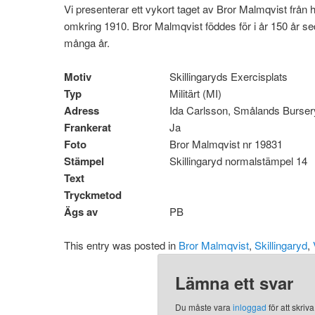
Vi presenterar ett vykort taget av Bror Malmqvist från
omkring 1910. Bror Malmqvist föddes för i år 150 år seda
många år.
Motiv
Skillingaryds Exercisplats
Typ
Militärt (MI)
Adress
Ida Carlsson, Smålands Burse
Frankerat
Ja
Foto
Bror Malmqvist nr 19831
Stämpel
Skillingaryd normalstämpel 14
Text
Tryckmetod
Ägs av
PB
This entry was posted in
Bror Malmqvist
,
Skillingaryd
,
Lämna ett svar
Du måste vara
inloggad
för att skri