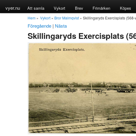
vyer.nu
Att samla
Vykort
Brev
Frimärken
Köpes
Hem
»
Vykort
»
Bror Malmqvist
» Skillingaryds Exercisplats (568-
Föregående
|
Nästa
Skillingaryds Exercisplats (5