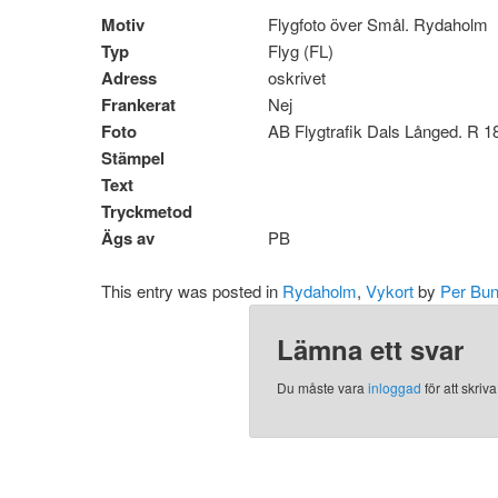
Motiv
Flygfoto över Smål. Rydaholm
Typ
Flyg (FL)
Adress
oskrivet
Frankerat
Nej
Foto
AB Flygtrafik Dals Långed. R 
Stämpel
Text
Tryckmetod
Ägs av
PB
This entry was posted in
Rydaholm
,
Vykort
by
Per Bun
Lämna ett svar
Du måste vara
inloggad
för att skri