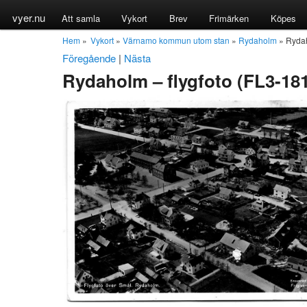
vyer.nu
Att samla
Vykort
Brev
Frimärken
Köpes
Hem
»
Vykort
»
Värnamo kommun utom stan
»
Rydaholm
» Rydah
Föregående
|
Nästa
Rydaholm – flygfoto (FL3-18