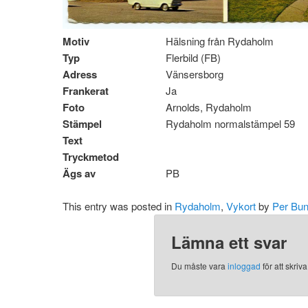
Motiv
Hälsning från Rydaholm
Typ
Flerbild (FB)
Adress
Vänsersborg
Frankerat
Ja
Foto
Arnolds, Rydaholm
Stämpel
Rydaholm normalstämpel 59
Text
Tryckmetod
Ägs av
PB
This entry was posted in
Rydaholm
,
Vykort
by
Per Bun
Lämna ett svar
Du måste vara
inloggad
för att skri