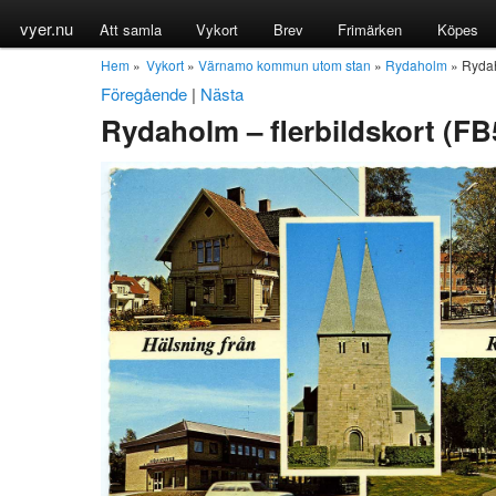
vyer.nu
Att samla
Vykort
Brev
Frimärken
Köpes
Hem
»
Vykort
»
Värnamo kommun utom stan
»
Rydaholm
» Rydah
Föregående
|
Nästa
Rydaholm – flerbildskort (FB