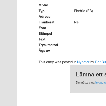
Motiv
Typ
Flerbild (FB)
Adress
Frankerat
Nej
Foto
Stämpel
Text
Tryckmetod
Ägs av
This entry was posted in
Nyheter
by
Per Bu
Lämna ett 
Du måste vara
inlogga