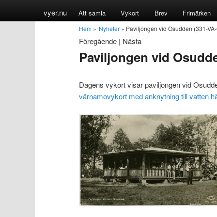
vyer.nu
Att samla
Vykort
Brev
Frimärken
Hem
»
Nyheter
» Paviljongen vid Osudden (331-VA
Föregående
|
Nästa
Paviljongen vid Osudd
Dagens vykort visar paviljongen vid Osud
värnamovykort med anknytning till vatten h