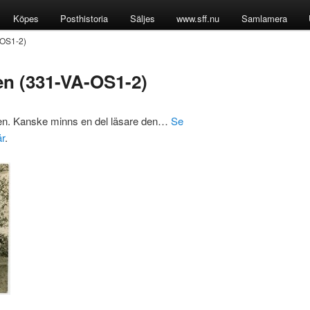
Köpes
Posthistoria
Säljes
www.sff.nu
Samlamera
-OS1-2)
en (331-VA-OS1-2)
den. Kanske minns en del läsare den…
Se
är
.