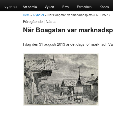
vyer.nu
Att samla
Vykort
Brev
Frimärken
Köpes
Hem
»
Nyheter
» När Boagatan var marknadsplats (OVR-M5-1)
Föregående
|
Nästa
När Boagatan var marknadsp
I dag den 31 augusti 2013 är det dags för marknad i 