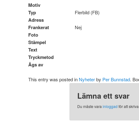
Motiv
Typ
Flerbild (FB)
Adress
Frankerat
Nej
Foto
Stämpel
Text
Tryckmetod
Ägs av
This entry was posted in
Nyheter
by
Per Bunnstad
. B
Lämna ett svar
Du måste vara
inloggad
för att skri