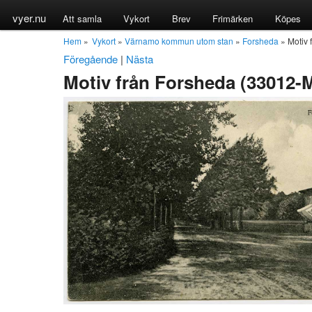
vyer.nu
Att samla
Vykort
Brev
Frimärken
Köpes
Hem
»
Vykort
»
Värnamo kommun utom stan
»
Forsheda
» Motiv 
Föregående
|
Nästa
Motiv från Forsheda (33012-