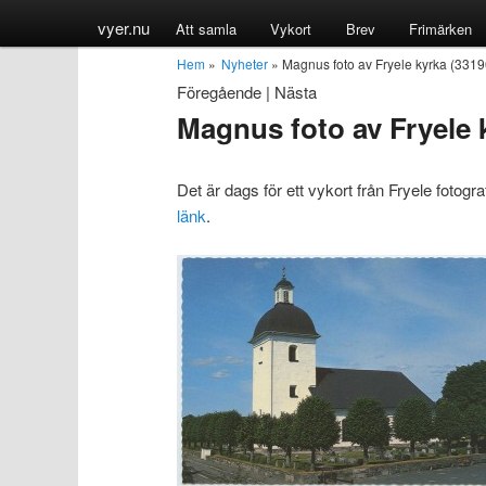
vyer.nu
Att samla
Vykort
Brev
Frimärken
Hem
»
Nyheter
» Magnus foto av Fryele kyrka (331
Föregående
|
Nästa
Magnus foto av Fryele 
Det är dags för ett vykort från Fryele fotogr
länk
.