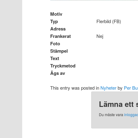
Motiv
Typ
Flerbild (FB)
Adress
Frankerat
Nej
Foto
Stämpel
Text
Tryckmetod
Ägs av
This entry was posted in
Nyheter
by
Per Bu
Lämna ett 
Du måste vara
inlogga