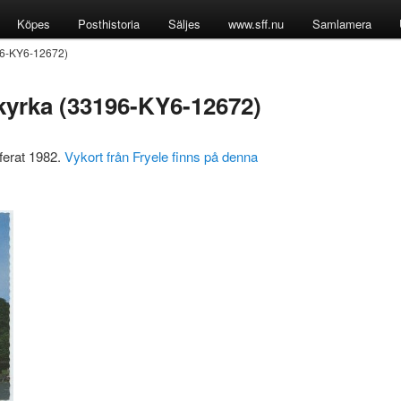
Köpes
Posthistoria
Säljes
www.sff.nu
Samlamera
96-KY6-12672)
kyrka (33196-KY6-12672)
aferat 1982.
Vykort från Fryele finns på denna