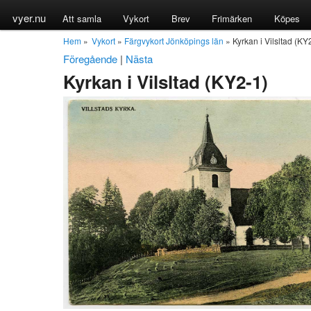
vyer.nu
Att samla
Vykort
Brev
Frimärken
Köpes
Hem
»
Vykort
»
Färgvykort Jönköpings län
» Kyrkan i Vilsltad (KY
Föregående
|
Nästa
Kyrkan i Vilsltad (KY2-1)