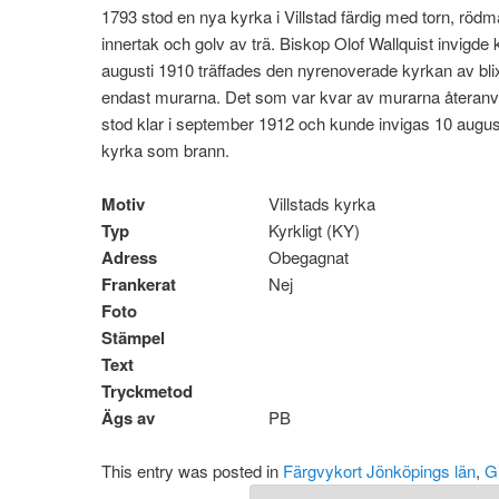
1793 stod en nya kyrka i Villstad färdig med torn, rö
innertak och golv av trä. Biskop Olof Wallquist invigde k
augusti 1910 träffades den nyrenoverade kyrkan av bli
endast murarna. Det som var kvar av murarna återan
stod klar i september 1912 och kunde invigas 10 augus
kyrka som brann.
Motiv
Villstads kyrka
Typ
Kyrkligt (KY)
Adress
Obegagnat
Frankerat
Nej
Foto
Stämpel
Text
Tryckmetod
Ägs av
PB
This entry was posted in
Färgvykort Jönköpings län
,
G