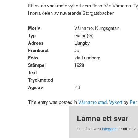
Ett av de vackraste vykort som finns från Värnamo. Tyvär
i norra delen av nuvarande Storgatsbacken.
Motiv
Värnamo. Kungsgatan
Typ
Gator (G)
Adress
Ljungby
Frankerat
Ja
Foto
Ida Lundberg
Stämpel
1928
Text
Tryckmetod
Ägs av
PB
This entry was posted in
Värnamo stad
,
Vykort
by
Per
Lämna ett svar
Du måste vara
inloggad
för att skri