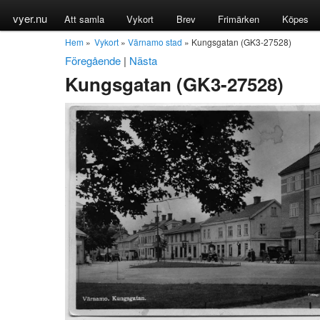
vyer.nu
Att samla
Vykort
Brev
Frimärken
Köpes
Hem
»
Vykort
»
Värnamo stad
» Kungsgatan (GK3-27528)
Föregående
|
Nästa
Kungsgatan (GK3-27528)