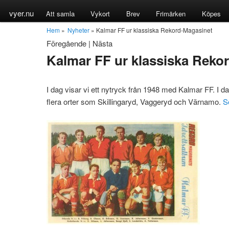
vyer.nu
Att samla
Vykort
Brev
Frimärken
Köpes
Hem
»
Nyheter
» Kalmar FF ur klassiska Rekord-Magasinet
Föregående
|
Nästa
Kalmar FF ur klassiska Reko
I dag visar vi ett nytryck från 1948 med Kalmar FF. I d
flera orter som Skillingaryd, Vaggeryd och Värnamo.
S