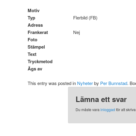
Motiv
Typ
Flerbild (FB)
Adress
Frankerat
Nej
Foto
Stämpel
Text
Tryckmetod
Ägs av
This entry was posted in
Nyheter
by
Per Bunnstad
. B
Lämna ett svar
Du måste vara
inloggad
för att skri