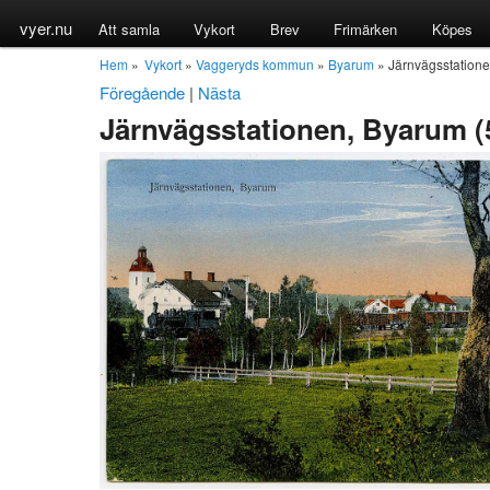
vyer.nu
Att samla
Vykort
Brev
Frimärken
Köpes
Hem
»
Vykort
»
Vaggeryds kommun
»
Byarum
» Järnvägsstation
Föregående
|
Nästa
Järnvägsstationen, Byarum (