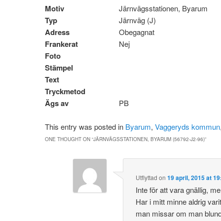
Motiv
Järnvägsstationen, Byarum
Typ
Järnväg (J)
Adress
Obegagnat
Frankerat
Nej
Foto
Stämpel
Text
Tryckmetod
Ägs av
PB
This entry was posted in
Byarum
,
Vaggeryds kommun
ONE THOUGHT ON “
JÄRNVÄGSSTATIONEN, BYARUM (56792-J2-96)
”
Utflyttad
on
19 april, 2015 at 19
Inte för att vara gnällig, m
Har i mitt minne aldrig va
man missar om man blundar v