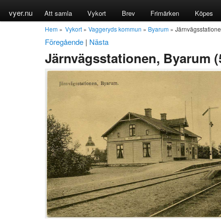
vyer.nu
Att samla
Vykort
Brev
Frimärken
Köpes
Hem
»
Vykort
»
Vaggeryds kommun
»
Byarum
» Järnvägsstatione
Föregående
|
Nästa
Järnvägsstationen, Byarum (