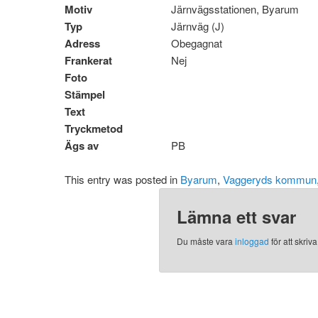
Motiv
Järnvägsstationen, Byarum
Typ
Järnväg (J)
Adress
Obegagnat
Frankerat
Nej
Foto
Stämpel
Text
Tryckmetod
Ägs av
PB
This entry was posted in
Byarum
,
Vaggeryds kommun
Lämna ett svar
Du måste vara
inloggad
för att skri