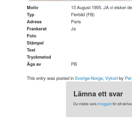
Motiv
13 August 1905. JA vi elsker d
Typ
Flerbild (FB)
Adress
Paris
Frankerat
Ja
Foto
Stämpel
Text
Tryckmetod
Ägs av
PB
This entry was posted in
Sverige-Norge
,
Vykort
by
Per
Lämna ett svar
Du måste vara
inloggad
för att skri