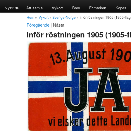
vyer.nu
Att samla
Vykort
Brev
Frimärken
Köpes
Hem
»
Vykort
»
Sverige-Norge
» Inför röstningen 1905 (1905-fla
Föregående
|
Nästa
Inför röstningen 1905 (1905-f