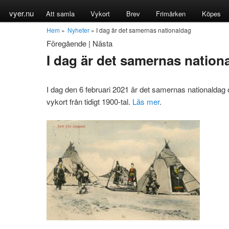
vyer.nu
Att samla
Vykort
Brev
Frimärken
Köpes
Hem
»
Nyheter
» I dag är det samernas nationaldag
Föregående
|
Nästa
I dag är det samernas nation
I dag den 6 februari 2021 är det samernas nationald
vykort från tidigt 1900-tal.
Läs mer
.