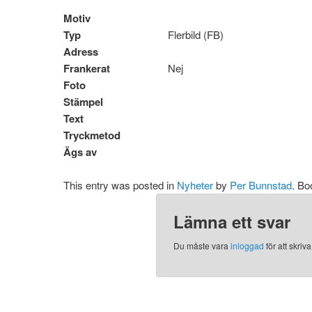
Motiv
Typ
Flerbild (FB)
Adress
Frankerat
Nej
Foto
Stämpel
Text
Tryckmetod
Ägs av
This entry was posted in
Nyheter
by
Per Bunnstad
. B
Lämna ett svar
Du måste vara
inloggad
för att skri