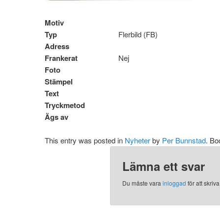
Motiv
Typ
Flerbild (FB)
Adress
Frankerat
Nej
Foto
Stämpel
Text
Tryckmetod
Ägs av
This entry was posted in
Nyheter
by
Per Bunnstad
. B
Lämna ett svar
Du måste vara
inloggad
för att skri