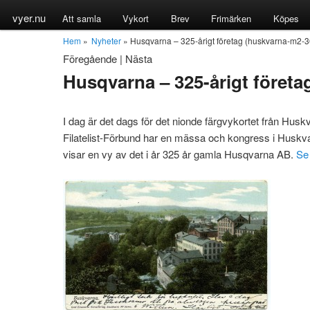
vyer.nu
Att samla
Vykort
Brev
Frimärken
Köpes
Hem
»
Nyheter
» Husqvarna – 325-årigt företag (huskvarna-m2-
Föregående
|
Nästa
Husqvarna – 325-årigt föret
I dag är det dags för det nionde färgvykortet från Hus
Filatelist-Förbund har en mässa och kongress i Huskva
visar en vy av det i år 325 år gamla Husqvarna AB.
Se