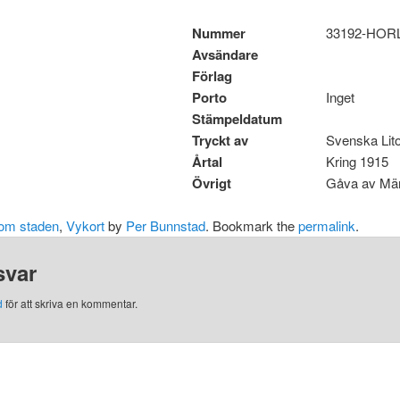
Nummer
33192-HOR
Avsändare
Förlag
Porto
Inget
Stämpeldatum
Tryckt av
Svenska Lit
Årtal
Kring 1915
Övrigt
Gåva av Mä
om staden
,
Vykort
by
Per Bunnstad
. Bookmark the
permalink
.
svar
d
för att skriva en kommentar.