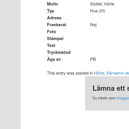
Motiv
Slottet, Hörle
Typ
Hus (H)
Adress
Frankerat
Nej
Foto
Stämpel
Text
Tryckmetod
Ägs av
PB
This entry was posted in
Hörle
,
Värnamo ut
Lämna ett 
Du måste vara
inlogga