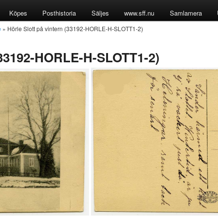
Köpes
Posthistoria
Säljes
www.sff.nu
Samlamera
e
» Hörle Slott på vintern (33192-HORLE-H-SLOTT1-2)
n (33192-HORLE-H-SLOTT1-2)