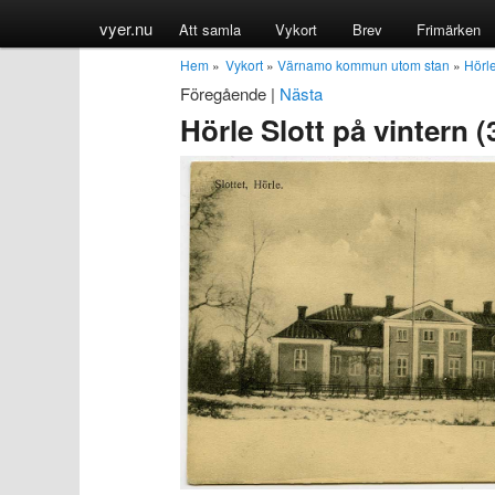
vyer.nu
Att samla
Vykort
Brev
Frimärken
Hem
»
Vykort
»
Värnamo kommun utom stan
»
Hörl
Föregående
|
Nästa
Hörle Slott på vinter