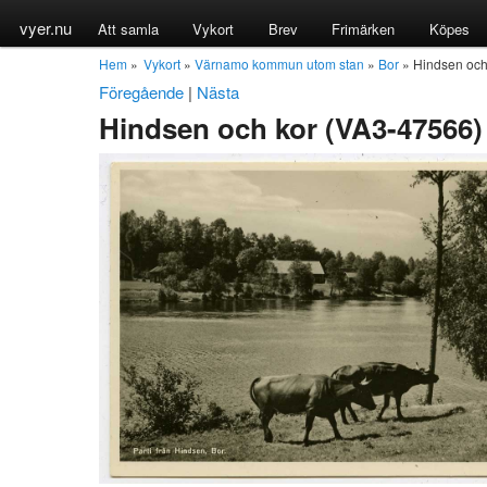
vyer.nu
Att samla
Vykort
Brev
Frimärken
Köpes
Hem
»
Vykort
»
Värnamo kommun utom stan
»
Bor
» Hindsen och
Föregående
|
Nästa
Hindsen och kor (VA3-47566)