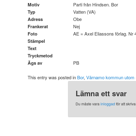
Motiv
Parti från Hindsen. Bor
Typ
Vatten (VA)
Adress
Obe
Frankerat
Nej
Foto
AE = Axel Eliassons förlag. Nr
Stämpel
Text
Tryckmetod
Ägs av
PB
This entry was posted in
Bor
,
Värnamo kommun utom 
Lämna ett svar
Du måste vara
inloggad
för att skri