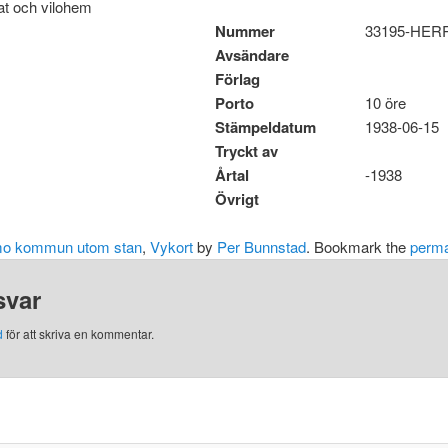
nat och vilohem
Nummer
33195-HER
Avsändare
Förlag
Porto
10 öre
Stämpeldatum
1938-06-15
Tryckt av
Årtal
-1938
Övrigt
o kommun utom stan
,
Vykort
by
Per Bunnstad
. Bookmark the
perma
svar
d
för att skriva en kommentar.