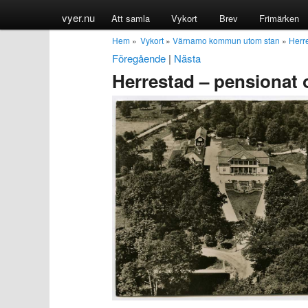
vyer.nu
Att samla
Vykort
Brev
Frimärken
Hem
»
Vykort
»
Värnamo kommun utom stan
»
Herr
Föregående
|
Nästa
Herrestad – pensionat 