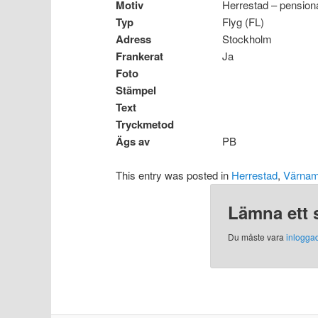
Motiv
Herrestad – pensio
Typ
Flyg (FL)
Adress
Stockholm
Frankerat
Ja
Foto
Stämpel
Text
Tryckmetod
Ägs av
PB
This entry was posted in
Herrestad
,
Värnam
Lämna ett 
Du måste vara
inlogga