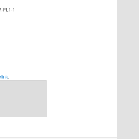
R-FL1-1
link
.