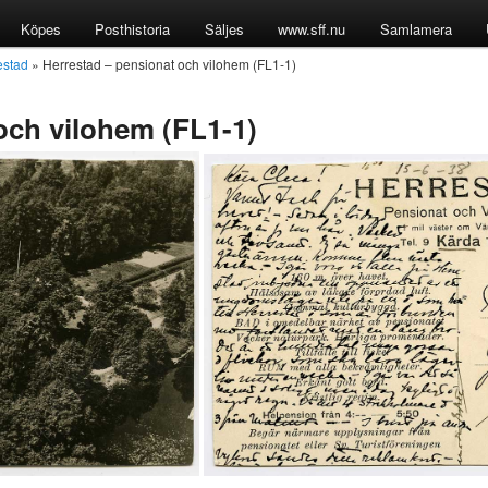
Köpes
Posthistoria
Säljes
www.sff.nu
Samlamera
estad
» Herrestad – pensionat och vilohem (FL1-1)
och vilohem (FL1-1)