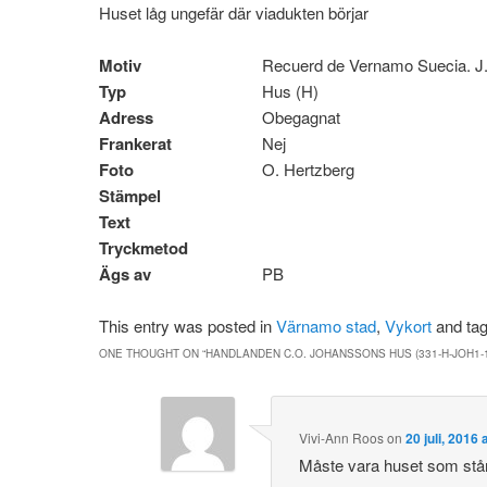
Huset låg ungefär där viadukten börjar
Motiv
Recuerd de Vernamo Suecia. J
Typ
Hus (H)
Adress
Obegagnat
Frankerat
Nej
Foto
O. Hertzberg
Stämpel
Text
Tryckmetod
Ägs av
PB
This entry was posted in
Värnamo stad
,
Vykort
and ta
ONE THOUGHT ON “
HANDLANDEN C.O. JOHANSSONS HUS (331-H-JOH1-
Vivi-Ann Roos
on
20 juli, 2016 
Måste vara huset som står