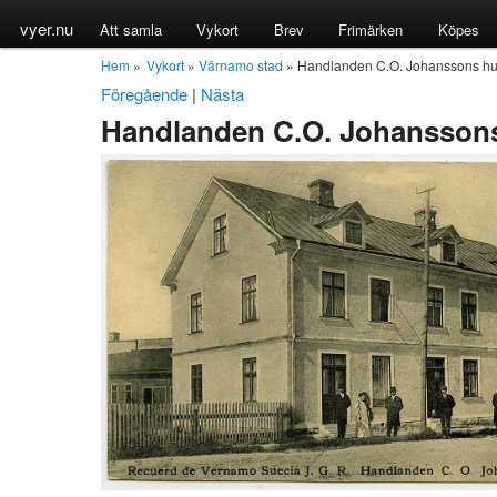
vyer.nu
Att samla
Vykort
Brev
Frimärken
Köpes
Hem
»
Vykort
»
Värnamo stad
» Handlanden C.O. Johanssons hu
Föregående
|
Nästa
Handlanden C.O. Johanssons