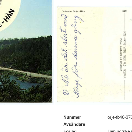
n
Nummer
orje-fb46-3
Avsändare
Förlag
Den norske 