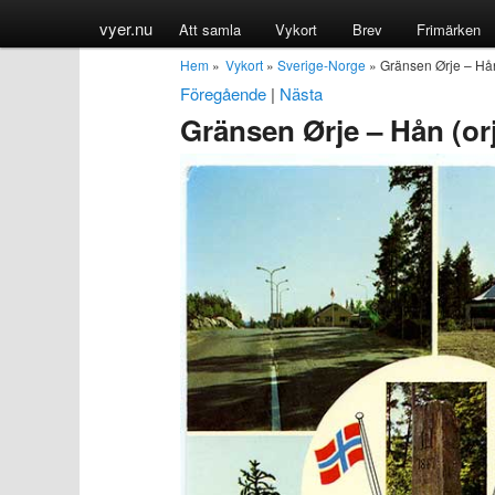
vyer.nu
Att samla
Vykort
Brev
Frimärken
Hem
»
Vykort
»
Sverige-Norge
» Gränsen Ørje – Hån
Föregående
|
Nästa
Gränsen Ørje – Hån (or