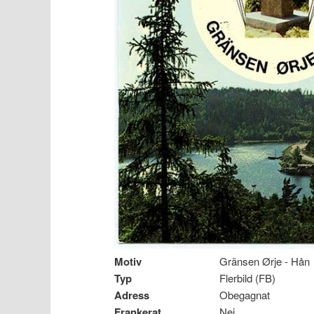
Motiv
Gränsen Ørje - Hå
Typ
Flerbild (FB)
Adress
Obegagnat
Frankerat
Nej