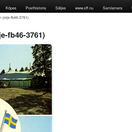
Köpes
Posthistoria
Säljes
www.sff.nu
Samlamera
 (orje-fb46-3761)
je-fb46-3761)