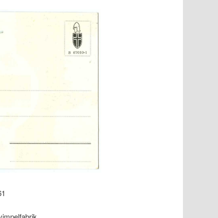
761
vimpelfabrik