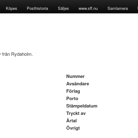
Köpes
Posthistoria
Säljes
www.sff.nu
Samlamera
iv från Rydaholm.
Nummer
Avsändare
Förlag
Porto
Stämpeldatum
Tryckt av
Årtal
Övrigt