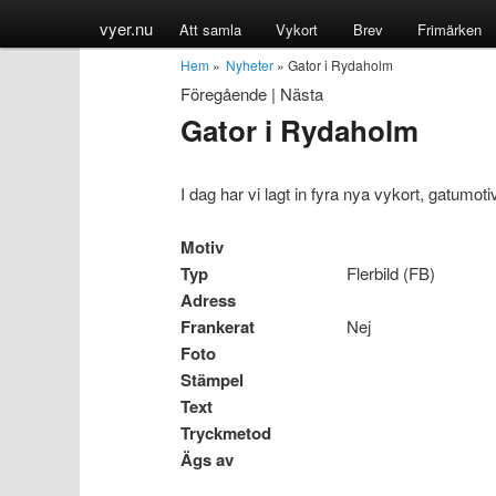
vyer.nu
Att samla
Vykort
Brev
Frimärken
Hem
»
Nyheter
» Gator i Rydaholm
Föregående
|
Nästa
Gator i Rydaholm
I dag har vi lagt in fyra nya vykort, gatumot
Motiv
Typ
Flerbild (FB)
Adress
Frankerat
Nej
Foto
Stämpel
Text
Tryckmetod
Ägs av