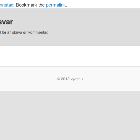
nnstad
. Bookmark the
permalink
.
svar
d
för att skriva en kommentar.
© 2013 vyer.nu