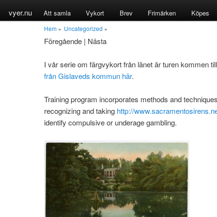
vyer.nu
Att samla
Vykort
Brev
Frimärken
Köpes
Hem
»
Uncategorized
»
Föregående
|
Nästa
I vår serie om färgvykort från länet är turen kommen til
från Gislaveds kommun här
.
Training program incorporates methods and techniques
recognizing and taking
http://www.sacramentosirens.ne
identify compulsive or underage gambling.