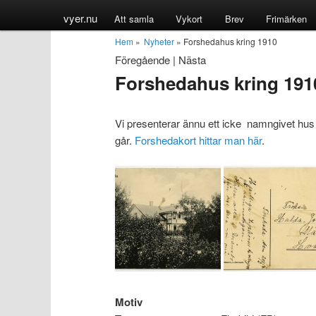
vyer.nu
Att samla
Vykort
Brev
Frimärken
Hem
»
Nyheter
» Forshedahus kring 1910
Föregående
|
Nästa
Forshedahus kring 191
Vi presenterar ännu ett icke namngivet hus 
går.
Forshedakort hittar man här
.
Motiv