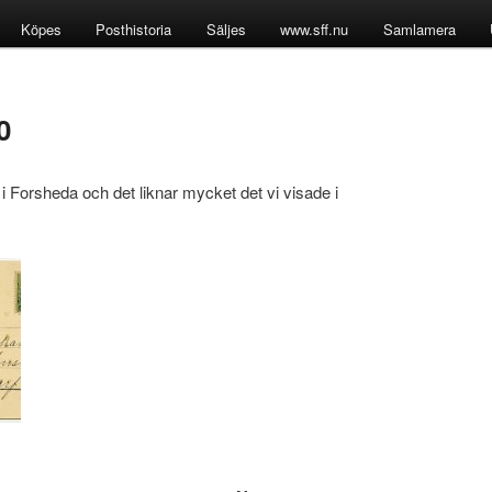
Köpes
Posthistoria
Säljes
www.sff.nu
Samlamera
0
i Forsheda och det liknar mycket det vi visade i