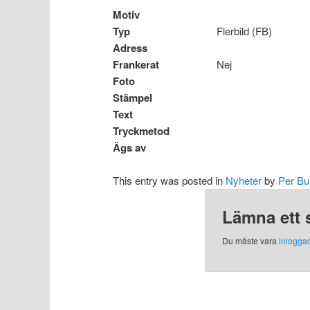
Motiv
Typ
Flerbild (FB)
Adress
Frankerat
Nej
Foto
Stämpel
Text
Tryckmetod
Ägs av
This entry was posted in
Nyheter
by
Per Bu
Lämna ett 
Du måste vara
inlogga