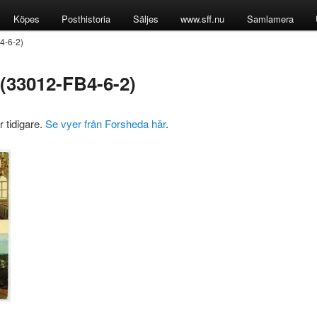
Köpes
Posthistoria
Säljes
www.sff.nu
Samlamera
4-6-2)
 (33012-FB4-6-2)
 tidigare.
Se vyer från Forsheda här
.