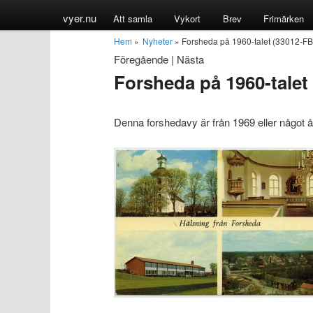
vyer.nu
Att samla
Vykort
Brev
Frimärken
Hem
»
Nyheter
» Forsheda på 1960-talet (33012-FB
Föregående
|
Nästa
Forsheda på 1960-talet
Denna forshedavy är från 1969 eller något år