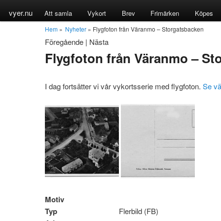
vyer.nu
Att samla
Vykort
Brev
Frimärken
Köpes
Hem
»
Nyheter
» Flygfoton från Väranmo – Storgatsbacken
Föregående
|
Nästa
Flygfoton från Väranmo – St
I dag fortsätter vi vår vykortsserie med flygfoton.
Se vä
Motiv
Typ
Flerbild (FB)