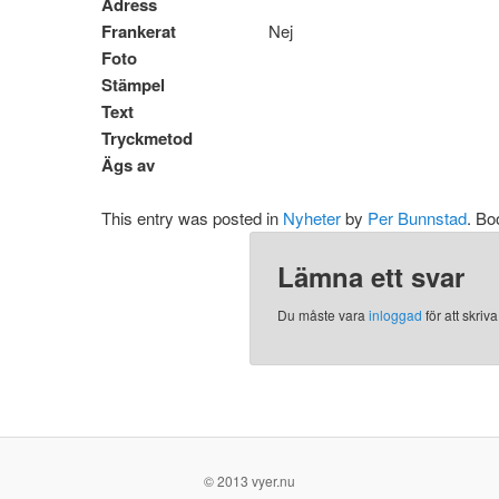
Adress
Frankerat
Nej
Foto
Stämpel
Text
Tryckmetod
Ägs av
This entry was posted in
Nyheter
by
Per Bunnstad
. B
Lämna ett svar
Du måste vara
inloggad
för att skri
© 2013 vyer.nu