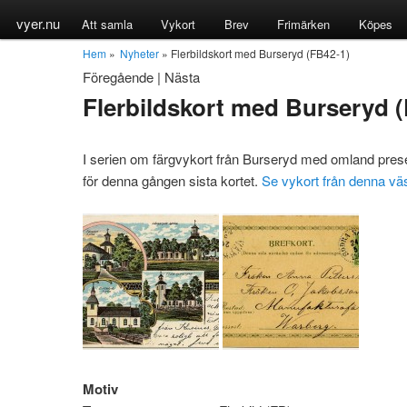
vyer.nu
Att samla
Vykort
Brev
Frimärken
Köpes
Hem
»
Nyheter
» Flerbildskort med Burseryd (FB42-1)
Föregående
|
Nästa
Flerbildskort med Burseryd 
I serien om färgvykort från Burseryd med omland prese
för denna gången sista kortet.
Se vykort från denna vä
Motiv