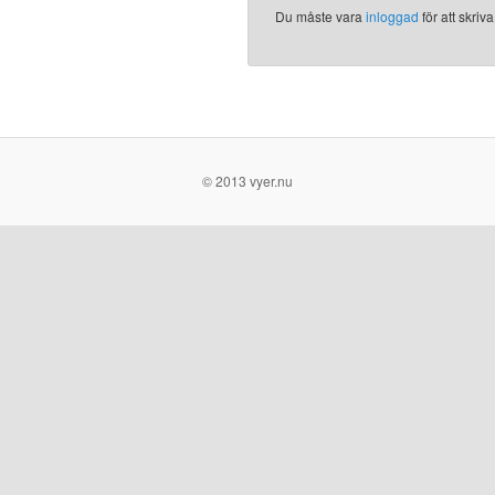
Du måste vara
inloggad
för att skri
© 2013 vyer.nu