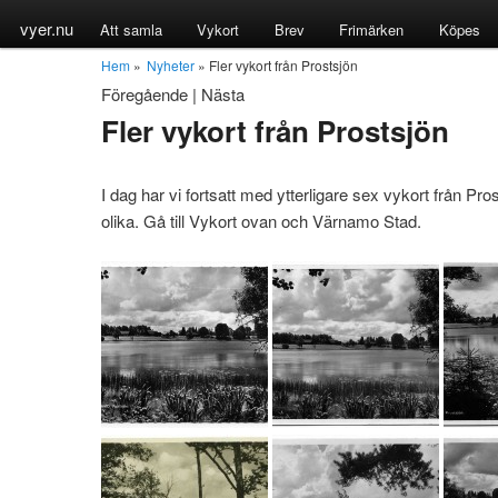
vyer.nu
Att samla
Vykort
Brev
Frimärken
Köpes
Hem
»
Nyheter
» Fler vykort från Prostsjön
Föregående
|
Nästa
Fler vykort från Prostsjön
I dag har vi fortsatt med ytterligare sex vykort från Pr
olika. Gå till Vykort ovan och Värnamo Stad.