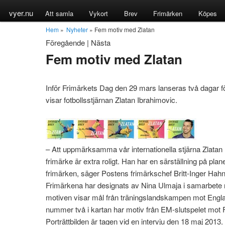
vyer.nu
Att samla
Vykort
Brev
Frimärken
Köpes
Hem
»
Nyheter
» Fem motiv med Zlatan
Föregående
|
Nästa
Fem motiv med Zlatan
Inför Frimärkets Dag den 29 mars lanseras två dagar f
visar fotbollsstjärnan Zlatan Ibrahimovic.
– Att uppmärksamma vår internationella stjärna Zlatan 
frimärke är extra roligt. Han har en särställning på pla
frimärken, säger Postens frimärkschef Britt-Inger Hahn
Frimärkena har designats av Nina Ulmaja i samarbete 
motiven visar mål från träningslandskampen mot Eng
nummer två i kartan har motiv från EM-slutspelet mot F
Porträttbilden är tagen vid en intervju den 18 maj 2013.