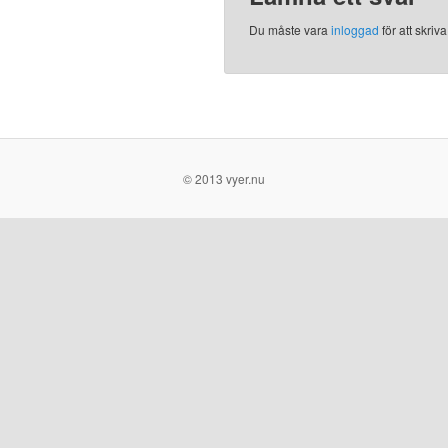
Du måste vara
inloggad
för att skri
© 2013 vyer.nu