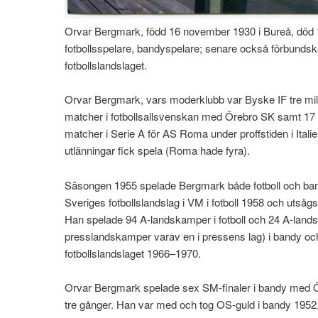
Orvar Bergmark, född 16 november 1930 i Bureå, död 
fotbollsspelare, bandyspelare; senare också förbundsk
fotbollslandslaget.
Orvar Bergmark, vars moderklubb var Byske IF tre mil
matcher i fotbollsallsvenskan med Örebro SK samt 17 
matcher i Serie A för AS Roma under proffstiden i Italie
utlänningar fick spela (Roma hade fyra).
Säsongen 1955 spelade Bergmark både fotboll och ban
Sveriges fotbollslandslag i VM i fotboll 1958 och utsågs
Han spelade 94 A-landskamper i fotboll och 24 A-lan
presslandskamper varav en i pressens lag) i bandy oc
fotbollslandslaget 1966–1970.
Orvar Bergmark spelade sex SM-finaler i bandy med 
tre gånger. Han var med och tog OS-guld i bandy 1952