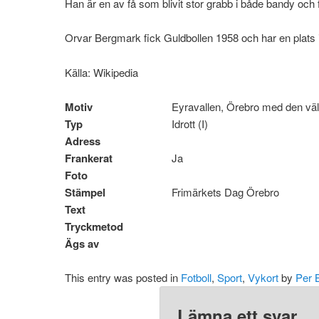
Han är en av få som blivit stor grabb i både bandy och f
Orvar Bergmark fick Guldbollen 1958 och har en plats i
Källa: Wikipedia
Motiv
Eyravallen, Örebro med den väl
Typ
Idrott (I)
Adress
Frankerat
Ja
Foto
Stämpel
Frimärkets Dag Örebro
Text
Tryckmetod
Ägs av
This entry was posted in
Fotboll
,
Sport
,
Vykort
by
Per 
Lämna ett svar