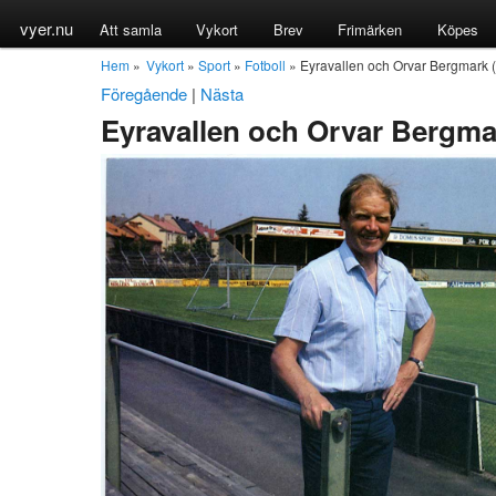
vyer.nu
Att samla
Vykort
Brev
Frimärken
Köpes
Hem
»
Vykort
»
Sport
»
Fotboll
» Eyravallen och Orvar Bergmark (
Föregående
|
Nästa
Eyravallen och Orvar Bergmar