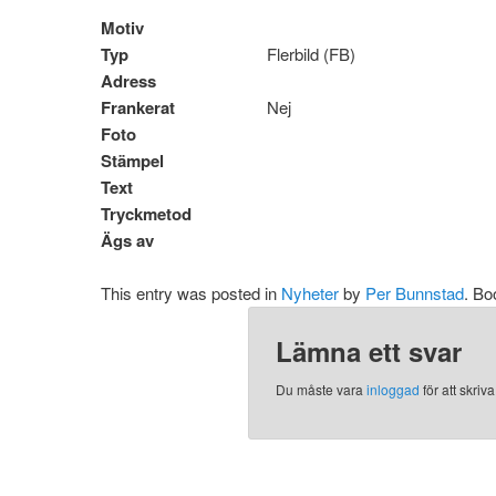
Motiv
Typ
Flerbild (FB)
Adress
Frankerat
Nej
Foto
Stämpel
Text
Tryckmetod
Ägs av
This entry was posted in
Nyheter
by
Per Bunnstad
. B
Lämna ett svar
Du måste vara
inloggad
för att skri