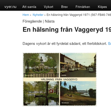
vyer.nu
Att samla
Vykort
Brev
Frimärken
Köpes
Hem
»
Nyheter
» En hälsning från Vaggeryd 1971 (567-FB46-74
Föregående
|
Nästa
En hälsning från Vaggeryd 1
Dagens vykort är ett fyrdelat sådant, ett flerbildskort.
S