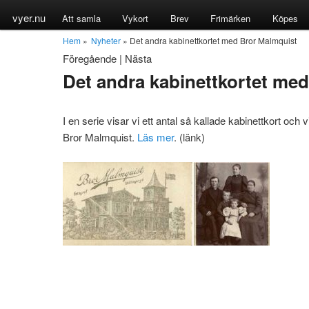
vyer.nu
Att samla
Vykort
Brev
Frimärken
Köpes
Hem
»
Nyheter
» Det andra kabinettkortet med Bror Malmquist
Föregående
|
Nästa
Det andra kabinettkortet me
I en serie visar vi ett antal så kallade kabinettkort och
Bror Malmquist.
Läs mer
. (länk)