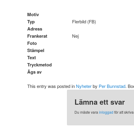
Motiv
Typ
Flerbild (FB)
Adress
Frankerat
Nej
Foto
Stämpel
Text
Tryckmetod
Ägs av
This entry was posted in
Nyheter
by
Per Bunnstad
. B
Lämna ett svar
Du måste vara
inloggad
för att skri