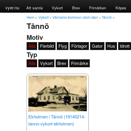
vyer.nu
Att samla
Vykort
Brev
Frimärken
Köpes
Hem
»
Vykort
»
Värnamo kommun utom stan
»
Tånnö
»
Tånnö
Motiv
Alla
Flerbild
Flyg
Förlagor
Gator
Hus
Idrott
Typ
Alla
Vykort
Brev
Frimärke
Ekholmen i Tånnö (19140214-
tanno-vykort-ekholmen)