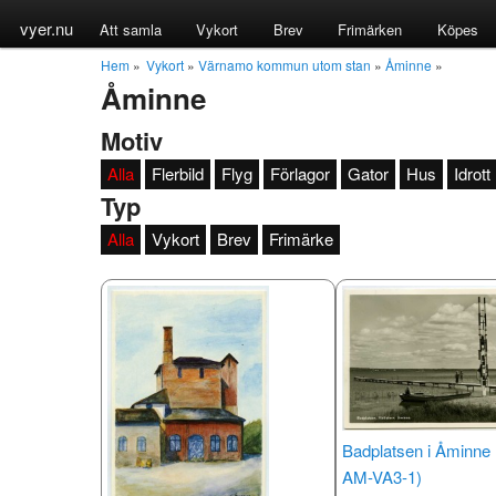
vyer.nu
Att samla
Vykort
Brev
Frimärken
Köpes
Hem
»
Vykort
»
Värnamo kommun utom stan
»
Åminne
»
Åminne
Motiv
Alla
Flerbild
Flyg
Förlagor
Gator
Hus
Idrott
Typ
Alla
Vykort
Brev
Frimärke
Badplatsen i Åminne
AM-VA3-1)