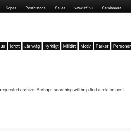
Köpes
Posthistoria
Säljes
www.sff.nu
Samlamera
us
Idrott
Järnväg
Kyrkligt
Militärt
Motiv
Parker
Personer
 requested archive. Perhaps searching will help find a related post.