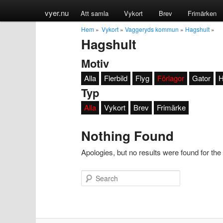
vyer.nu
Att samla
Vykort
Brev
Frimärken
Hem
»
Vykort
»
Vaggeryds kommun
»
Hagshult
»
Hagshult
Motiv
Alla
Flerbild
Flyg
Förlagor
Gator
H
Typ
Alla
Vykort
Brev
Frimärke
Nothing Found
Apologies, but no results were found for the
Search