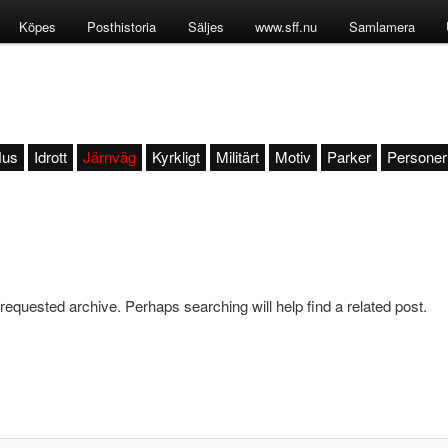
Köpes
Posthistoria
Säljes
www.sff.nu
Samlamera
us
Idrott
Järnväg
Kyrkligt
Militärt
Motiv
Parker
Personer
 requested archive. Perhaps searching will help find a related post.