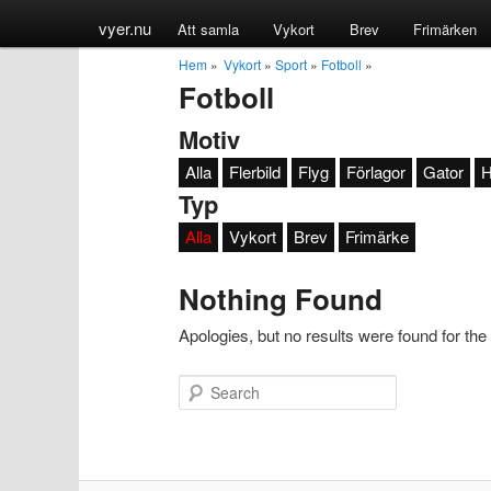
vyer.nu
Att samla
Vykort
Brev
Frimärken
Hem
»
Vykort
»
Sport
»
Fotboll
»
Fotboll
Motiv
Alla
Flerbild
Flyg
Förlagor
Gator
H
Typ
Alla
Vykort
Brev
Frimärke
Nothing Found
Apologies, but no results were found for the
Search