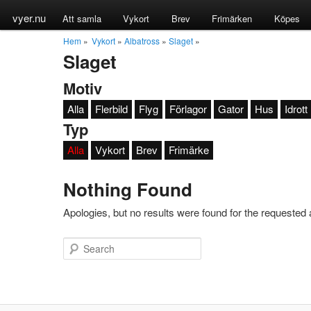
vyer.nu
Att samla
Vykort
Brev
Frimärken
Köpes
Hem
»
Vykort
»
Albatross
»
Slaget
»
Slaget
Motiv
Alla
Flerbild
Flyg
Förlagor
Gator
Hus
Idrott
Typ
Alla
Vykort
Brev
Frimärke
Nothing Found
Apologies, but no results were found for the requested a
Search