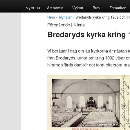
vyer.nu
Att samla
Vykort
Brev
Frimärken
Hem
»
Nyheter
» Bredaryds kyrka kring 1902 och 11
Föregående
|
Nästa
Bredaryds kyrka kring 
Vi berättar i dag om att kyrkorna är nästan
från Bredaryds kyrka omkring 1902 visar en
himmelsfärds dag blir det tomt eftersom ma