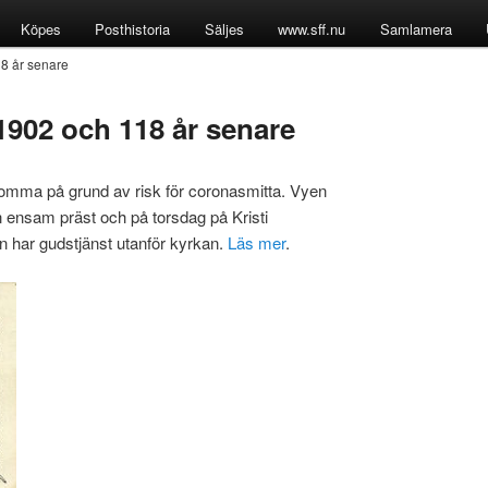
Köpes
Posthistoria
Säljes
www.sff.nu
Samlamera
8 år senare
1902 och 118 år senare
 tomma på grund av risk för coronasmitta. Vyen
 ensam präst och på torsdag på Kristi
n har gudstjänst utanför kyrkan.
Läs mer
.