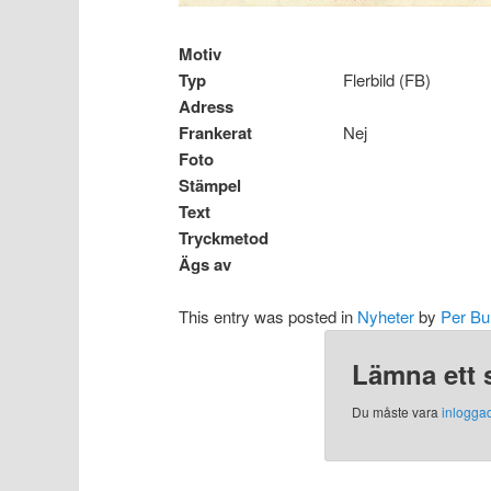
Motiv
Typ
Flerbild (FB)
Adress
Frankerat
Nej
Foto
Stämpel
Text
Tryckmetod
Ägs av
This entry was posted in
Nyheter
by
Per Bu
Lämna ett 
Du måste vara
inlogga