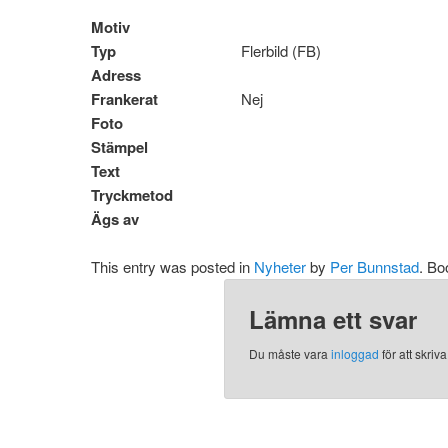
Motiv
Typ
Flerbild (FB)
Adress
Frankerat
Nej
Foto
Stämpel
Text
Tryckmetod
Ägs av
This entry was posted in
Nyheter
by
Per Bunnstad
. B
Lämna ett svar
Du måste vara
inloggad
för att skri