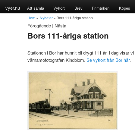
vyer.nu
Att samla
Vykort
Brev
Frimärken
Köpes
Hem
»
Nyheter
» Bors 111-åriga station
Föregående
|
Nästa
Bors 111-åriga station
Stationen i Bor har hunnit bli drygt 111 år. I dag visar vi
värnamofotografen Kindblom.
Se vykort från Bor här
.