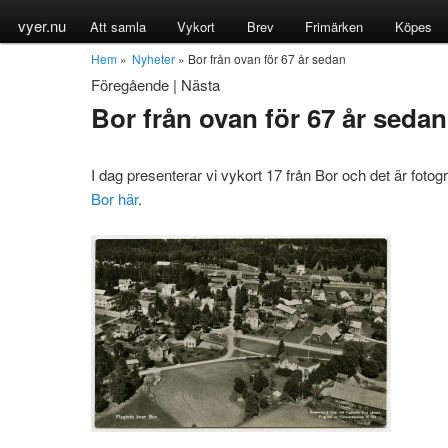
vyer.nu
Att samla
Vykort
Brev
Frimärken
Köpes
Hem
»
Nyheter
» Bor från ovan för 67 år sedan
Föregående
|
Nästa
Bor från ovan för 67 år sedan
I dag presenterar vi vykort 17 från Bor och det är foto
Bor här
.