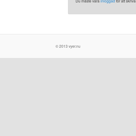
Du måste vara
inloggad
för att skri
© 2013 vyer.nu