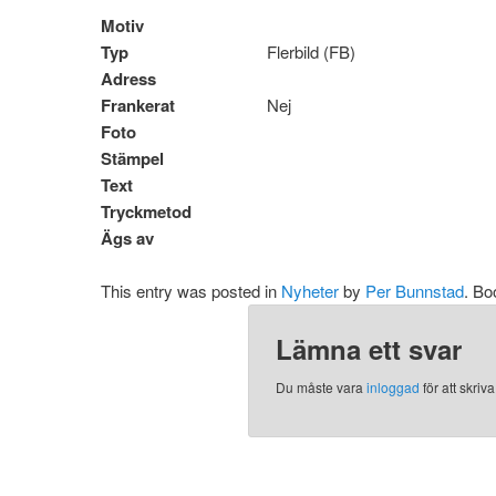
Motiv
Typ
Flerbild (FB)
Adress
Frankerat
Nej
Foto
Stämpel
Text
Tryckmetod
Ägs av
This entry was posted in
Nyheter
by
Per Bunnstad
. B
Lämna ett svar
Du måste vara
inloggad
för att skri