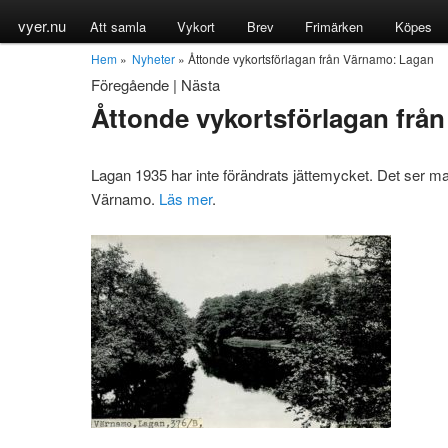
vyer.nu
Att samla
Vykort
Brev
Frimärken
Köpes
Hem
»
Nyheter
» Åttonde vykortsförlagan från Värnamo: Lagan
Föregående
|
Nästa
Åttonde vykortsförlagan frå
Lagan 1935 har inte förändrats jättemycket. Det ser m
Värnamo.
Läs mer
.